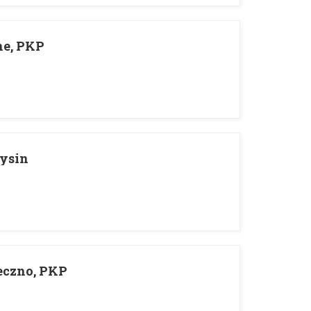
ne, PKP
ysin
eczno, PKP