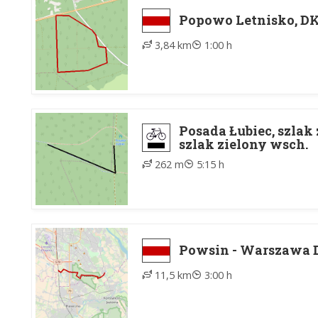
Popowo Letnisko, DK
3,84 km
1:00 h
Posada Łubiec, szlak 
szlak zielony wsch.
262 m
5:15 h
Powsin - Warszawa
11,5 km
3:00 h