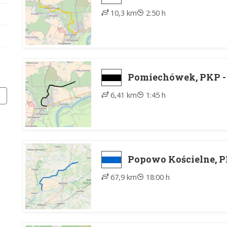
10,3 km
2:50 h
Pomiechówek, PKP -
6,41 km
1:45 h
Popowo Kościelne, P
67,9 km
18:00 h