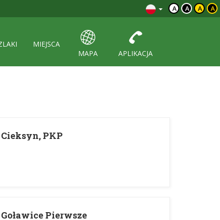
A
A
A
A
ZLAKI
MIEJSCA
MAPA
APLIKACJA
 Cieksyn, PKP
 Goławice Pierwsze