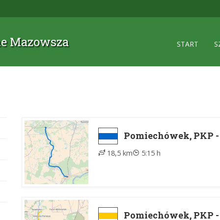
zne Mazowsza
START
S
Pomiechówek, PKP -
18,5 km
5:15 h
Pomiechówek, PKP -