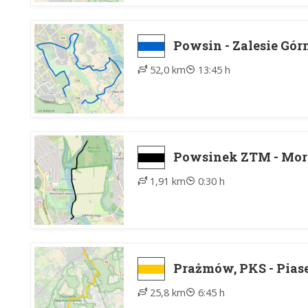
Powsin - Zalesie Gór
52,0 km
13:45 h
Powsinek ZTM - Mor
1,91 km
0:30 h
Prażmów, PKS - Pias
25,8 km
6:45 h