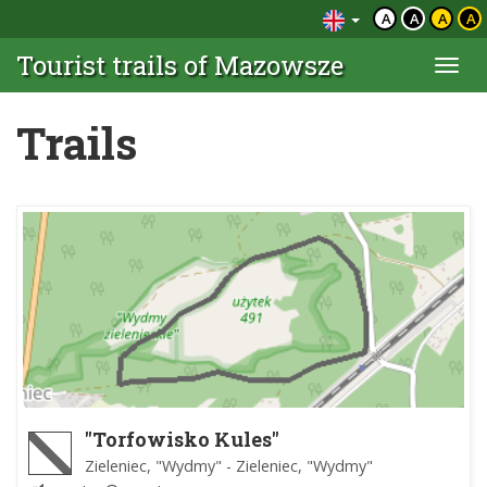
A
A
A
A
Tourist trails of Mazowsze
Togg
navi
Trails
"Torfowisko Kules"
Zieleniec, "Wydmy" - Zieleniec, "Wydmy"