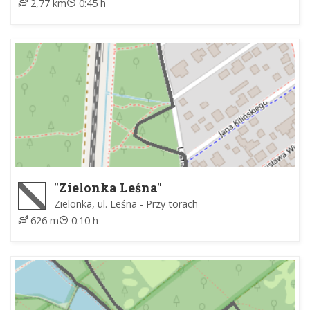
2,77 km
0:45 h
"Zielonka Leśna"
Zielonka, ul. Leśna - Przy torach
626 m
0:10 h