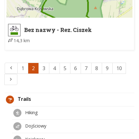
Bez nazwy - Rez. Ciszek
14,3 km
1
2
3
4
5
6
7
8
9
10
Trails
Hiking
Dojściowy