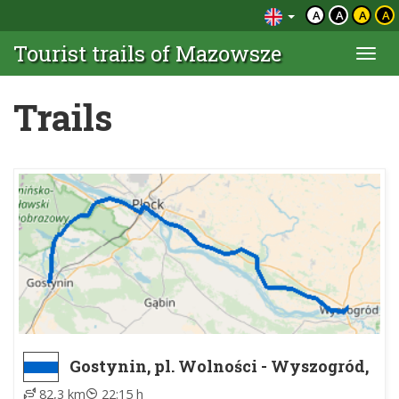
A
A
A
A
Tourist trails of Mazowsze
Togg
navi
Trails
Gostynin, pl. Wolności - Wyszogród,
PKS
82,3 km
22:15 h