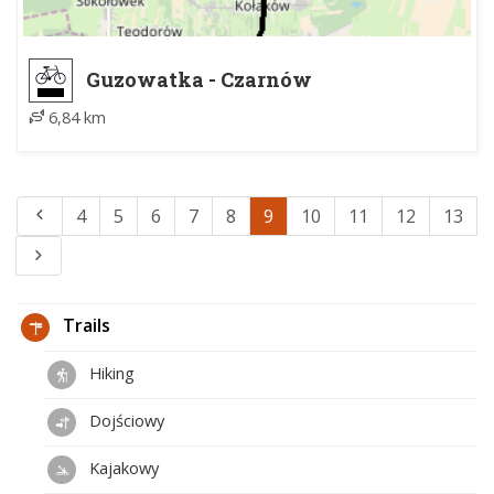
Guzowatka - Czarnów
6,84 km
4
5
6
7
8
9
10
11
12
13
Trails
Hiking
Dojściowy
Kajakowy