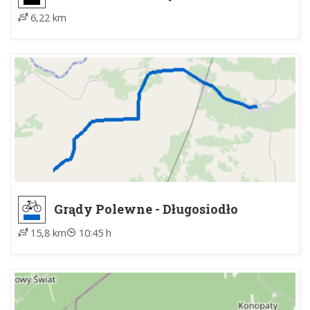
Pilicą
6,22 km
Grądy Polewne - Długosiodło
15,8 km
10:45 h