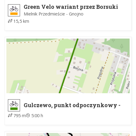
Green Velo wariant przez Borsuki
Mielnik Przedmieście - Gnojno
15,5 km
Gulczewo, punkt odpoczynkowy -
Gulczewo, zielony szlak rowerowy
795 m
5:00 h