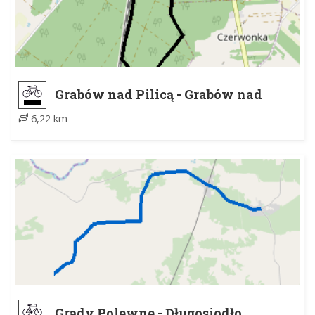
Grabów nad Pilicą - Grabów nad
Pilicą
6,22 km
Grądy Polewne - Długosiodło