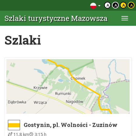
A
A
A
A
Szlaki turystyczne Mazowsza
Togg
navi
Szlaki
Gostynin, pl. Wolności - Zuzinów
11,8 km
3:15 h