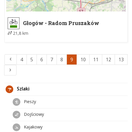
Głogów - Radom Pruszaków
21,8 km
4
5
6
7
8
9
10
11
12
13
Szlaki
Pieszy
Dojściowy
Kajakowy