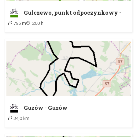
Gulczewo, punkt odpoczynkowy -
Gulczewo, zielony szlak rowerowy
795 m
5:00 h
Guzów - Guzów
34,0 km