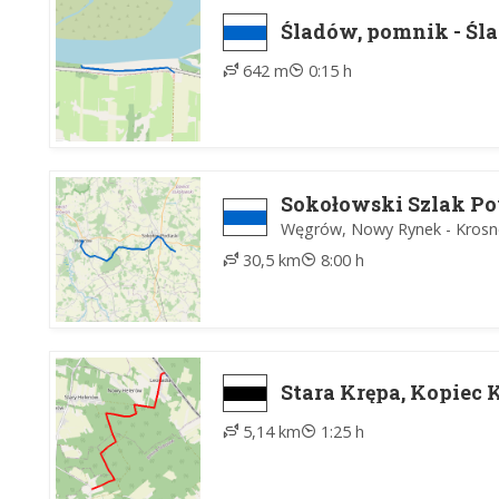
Śladów, pomnik - Śl
642 m
0:15 h
Sokołowski Szlak P
Węgrów, Nowy Rynek - Krosn
30,5 km
8:00 h
Stara Krępa, Kopiec 
5,14 km
1:25 h