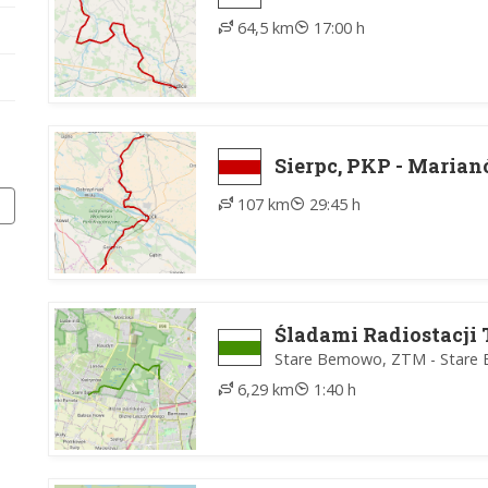
64,5 km
17:00 h
Sierpc, PKP - Maria
107 km
29:45 h
Śladami Radiostacji 
Stare Bemowo, ZTM - Stare 
6,29 km
1:40 h