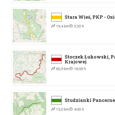
Stara Wieś, PKP - Os
19,4 km
5:30 h
Stoczek Łukowski, Par
Krajowej
60,9 km
16:00 h
Studzianki Pancerne
15,0 km
4:00 h