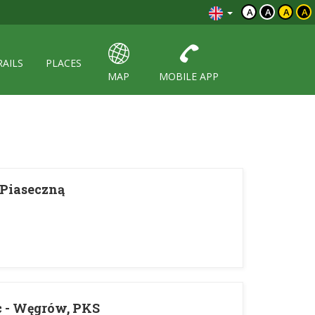
A
A
A
A
RAILS
PLACES
MAP
MOBILE APP
Piaseczną
c - Węgrów, PKS