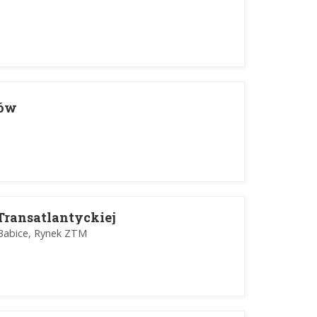
nów
Transatlantyckiej
Babice, Rynek ZTM