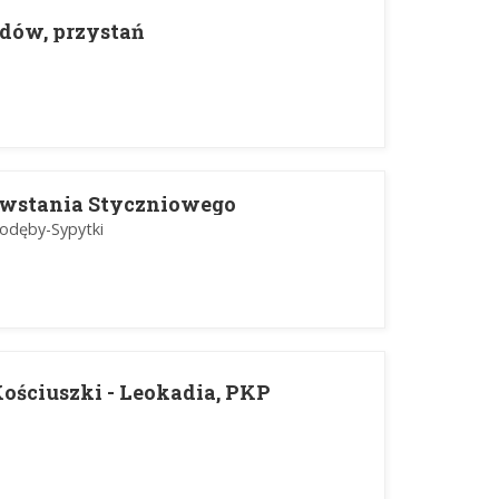
adów, przystań
owstania Styczniowego
odęby-Sypytki
Kościuszki - Leokadia, PKP