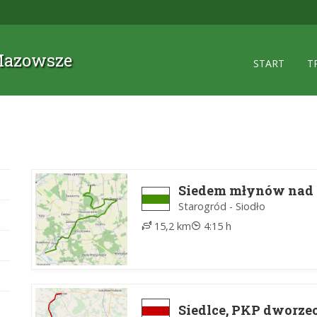
 Mazowsze
START
T
Siedem młynów nad 
Starogród - Siodło
15,2 km
4:15 h
Siedlce, PKP dworze