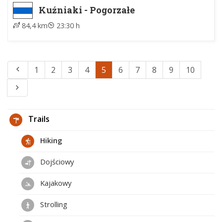
Kuźniaki - Pogorzałe
84,4 km
23:30 h
1
2
3
4
5
6
7
8
9
10
Trails
Hiking
Dojściowy
Kajakowy
Strolling