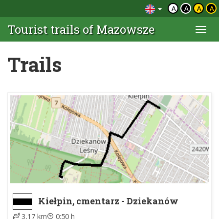
A
A
A
A
Tourist trails of Mazowsze
Togg
navi
Trails
Kiełpin, cmentarz - Dziekanów
Leśny, ZTM
3,17 km
0:50 h