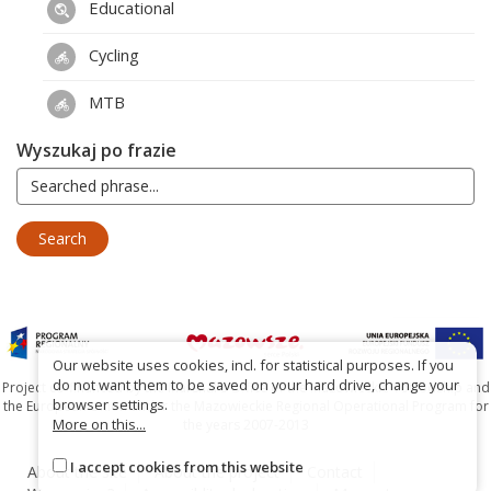
Educational
Cycling
MTB
Wyszukaj po frazie
Our website uses cookies, incl. for statistical purposes. If you
do not want them to be saved on your hard drive, change your
Project co-financed by the Marshal's Office of the Mazowieckie Voivodship and
browser settings.
the European Union under the Mazowieckie Regional Operational Program for
More on this...
the years 2007-2013
I accept cookies from this website
About the site
About the project
Contact