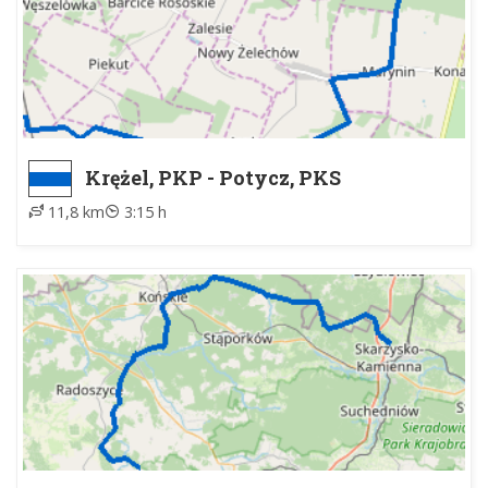
Krężel, PKP - Potycz, PKS
11,8 km
3:15 h