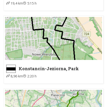
Zdrojowy ZTM - Góra Kalwaria,
19,4 km
5:15 h
Rynek
Konstancin-Jeziorna, Park
Zdrojowy ZTM - Konstancin-
8,96 km
2:20 h
Jeziorna, Park Zdrojowy ZTM