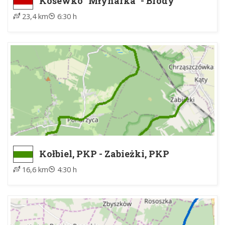
Kosewko "Młynarka" - Brody
Warszawskie, PKP
23,4 km
6:30 h
Kołbiel, PKP - Zabieżki, PKP
16,6 km
4:30 h