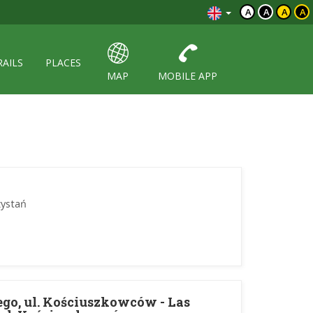
A
A
A
A
RAILS
PLACES
MAP
MOBILE APP
zystań
iego, ul. Kościuszkowców - Las