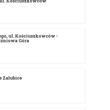
, ul. Kościuszkowców
iego, ul. Kościuszkowców -
iśniowa Góra
e Załubice