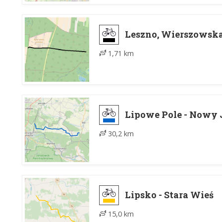
Leszno, Wierszowska
1,71 km
Lipowe Pole - Nowy 
30,2 km
Lipsko - Stara Wieś
15,0 km