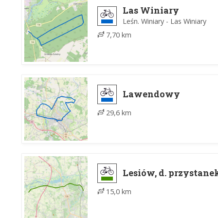
Las Winiary
Leśn. Winiary - Las Winiary
7,70 km
Lawendowy
29,6 km
Lesiów, d. przystane
15,0 km