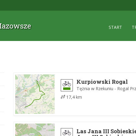
 Mazowsze
START
T
Kurpiowski Rogal
Tężnia w Rzekuniu - Rogal Pr
17,4 km
Las Jana III Sobiesk