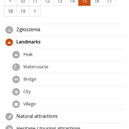
10
11
12
13
14
15
16
17
18
19
Zgłoszenia
Landmarks
Peak
Watercourse
Bridge
City
Village
Natural attractions
Heritage / touring attractions