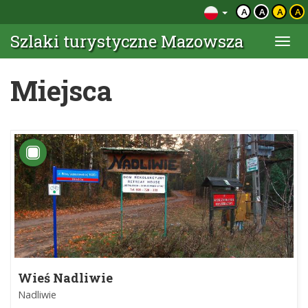
A
A
A
A
Szlaki turystyczne Mazowsza
Togg
navi
Miejsca
Wieś Nadliwie
Nadliwie