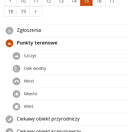
10
11
12
13
14
15
16
17
18
19
Zgłoszenia
Punkty terenowe
Szczyt
Ciek wodny
Most
Miasto
Wieś
Ciekawy obiekt przyrodniczy
Ciekawy obiekt krajoznawczy