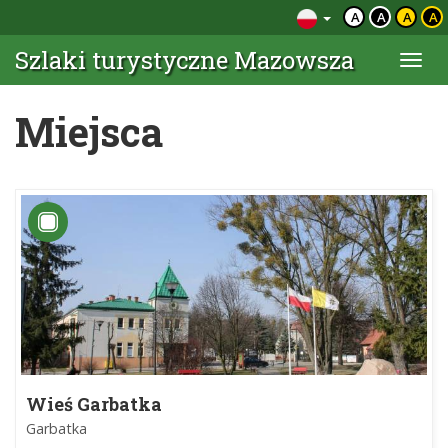
A
A
A
A
Szlaki turystyczne Mazowsza
Togg
navi
Miejsca
Wieś Garbatka
Garbatka