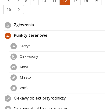
7
8
9
10
11
12
13
14
15
16
Zgłoszenia
Punkty terenowe
Szczyt
Ciek wodny
Most
Miasto
Wieś
Ciekawy obiekt przyrodniczy
Ciekawy obiekt krajoznawczy