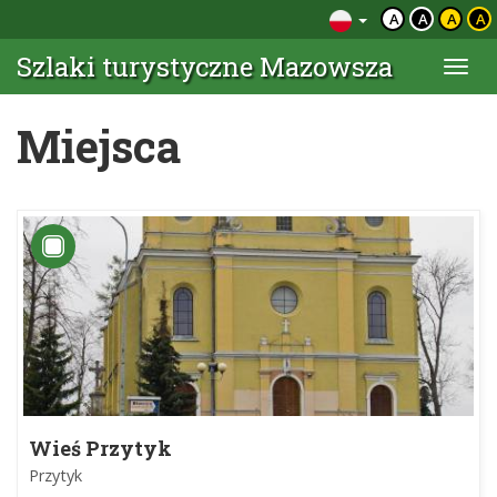
A
A
A
A
Szlaki turystyczne Mazowsza
Togg
navi
Miejsca
Wieś Przytyk
Przytyk