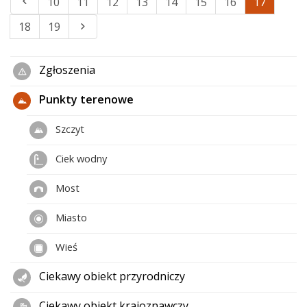
10
11
12
13
14
15
16
17
18
19
Zgłoszenia
Punkty terenowe
Szczyt
Ciek wodny
Most
Miasto
Wieś
Ciekawy obiekt przyrodniczy
Ciekawy obiekt krajoznawczy