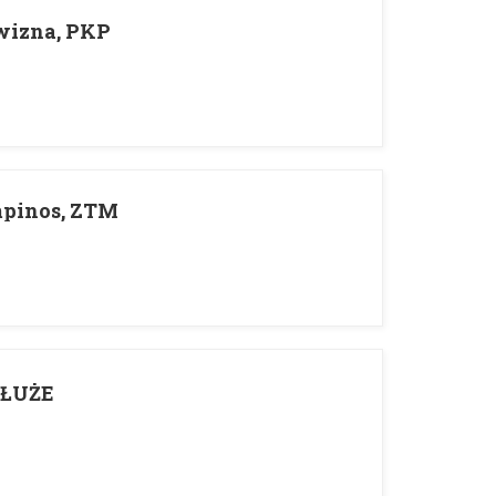
wizna, PKP
mpinos, ZTM
DŁUŻE