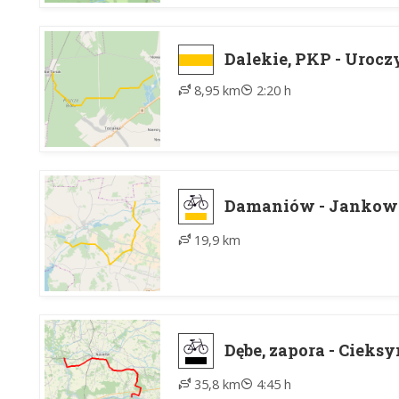
Dalekie, PKP - Urocz
8,95 km
2:20 h
Damaniów - Jankow
19,9 km
Dębe, zapora - Cieks
35,8 km
4:45 h