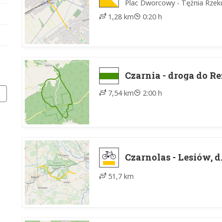
Plac Dworcowy - Tężnia Rzek
1,28 km
0:20 h
Czarnia - droga do Re
7,54 km
2:00 h
Czarnolas - Lesiów, 
51,7 km