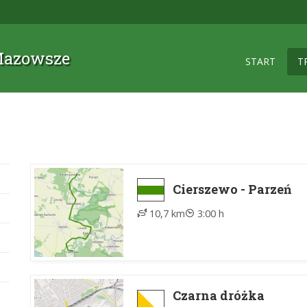
 Mazowsze
START
T
Cierszewo - Parzeń
10,7 km
3:00 h
Czarna dróżka