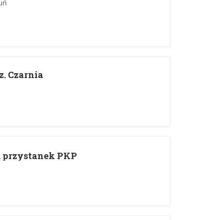
uń
z. Czarnia
d. przystanek PKP