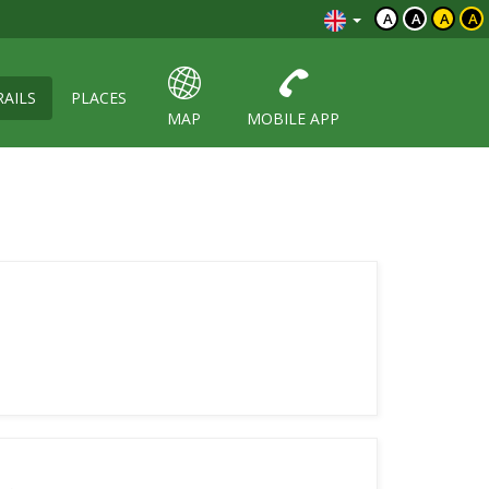
A
A
A
A
RAILS
PLACES
MAP
MOBILE APP