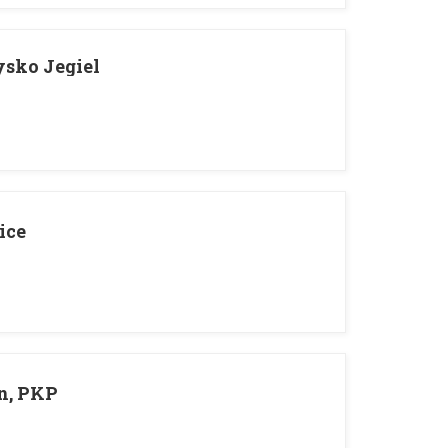
ysko Jegiel
ice
yn, PKP