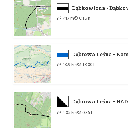
Dąbkowizna - Dąbko
747 m
0:15 h
Dąbrowa Leśna - Ka
48,9 km
13:00 h
Dąbrowa Leśna - NA
2,05 km
0:35 h