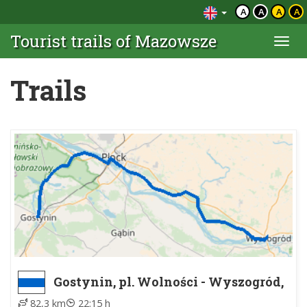
A
A
A
A
Tourist trails of Mazowsze
Togg
navi
Trails
Gostynin, pl. Wolności - Wyszogród,
PKS
82,3 km
22:15 h