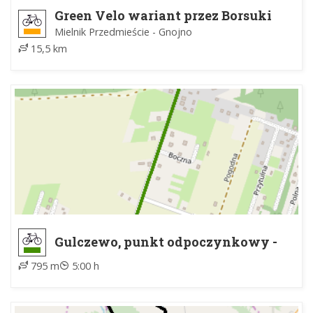
Green Velo wariant przez Borsuki
Mielnik Przedmieście - Gnojno
15,5 km
Gulczewo, punkt odpoczynkowy -
Gulczewo, zielony szlak rowerowy
795 m
5:00 h