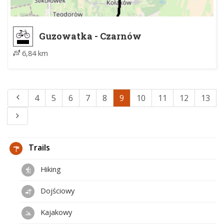
Guzowatka - Czarnów
6,84 km
4
5
6
7
8
9
10
11
12
13
Trails
Hiking
Dojściowy
Kajakowy