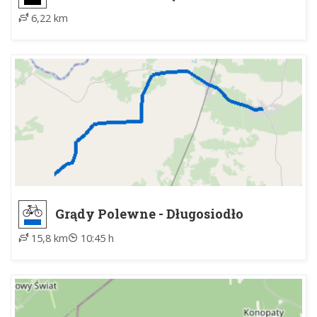
Pilicą
6,22 km
Grądy Polewne - Długosiodło
15,8 km
10:45 h