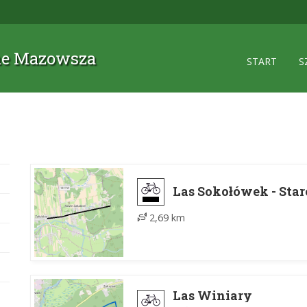
zne Mazowsza
START
S
Las Sokołówek - Star
2,69 km
Las Winiary