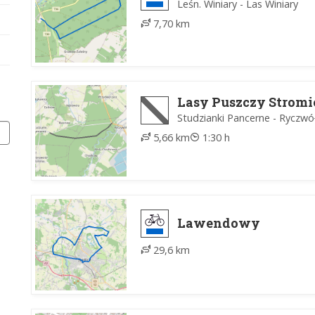
Leśn. Winiary - Las Winiary
7,70 km
Lasy Puszczy Stromie
Studzianki Pancerne - Ryczw
5,66 km
1:30 h
Lawendowy
29,6 km