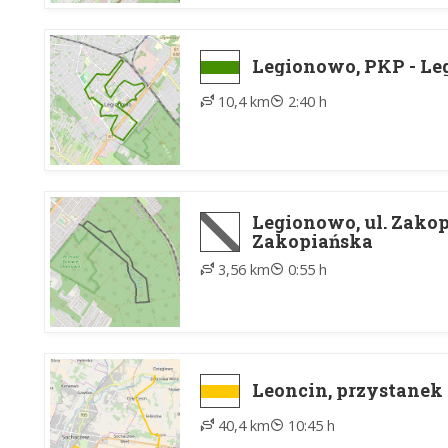
Legionowo, PKP - L
10,4 km
2:40 h
Legionowo, ul. Zakop
Zakopiańska
3,56 km
0:55 h
Leoncin, przystanek
40,4 km
10:45 h