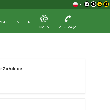
A
A
A
A
ZLAKI
MIEJSCA
MAPA
APLIKACJA
e Załubice