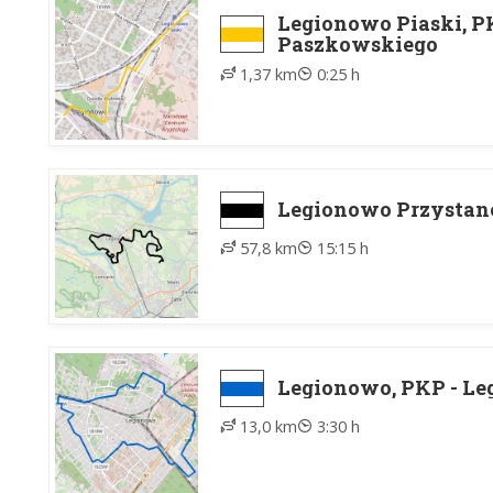
Legionowo Piaski, P
Paszkowskiego
1,37 km
0:25 h
Legionowo Przystane
57,8 km
15:15 h
Legionowo, PKP - L
13,0 km
3:30 h