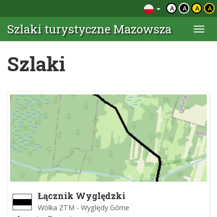
A
A
A
A
Szlaki turystyczne Mazowsza
Togg
navi
Szlaki
Łącznik Wyględzki
Wólka ZTM - Wyględy Górne