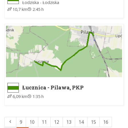
Łodziska - Łodziska
10,7 km
2:45 h
Łucznica - Pilawa, PKP
6,09 km
1:35 h
9
10
11
12
13
14
15
16