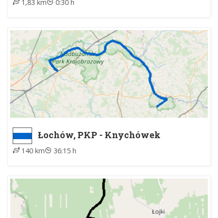
1,83 km
0:30 h
Łochów, PKP - Knychówek
140 km
36:15 h