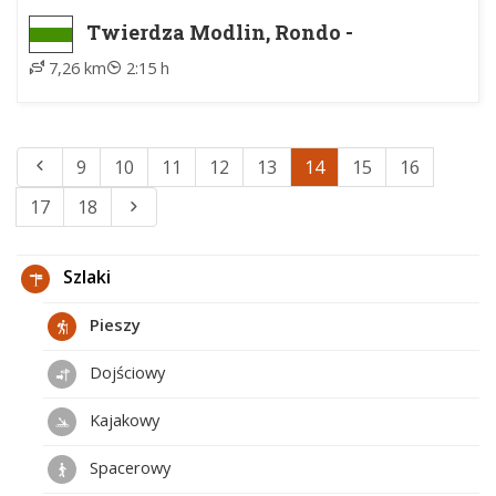
Twierdza Modlin, Rondo -
Zakroczym
7,26 km
2:15 h
9
10
11
12
13
14
15
16
17
18
Szlaki
Pieszy
Dojściowy
Kajakowy
Spacerowy