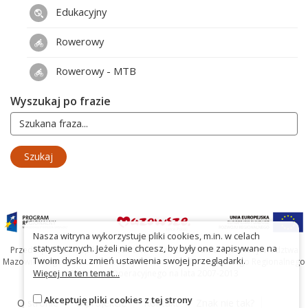
Edukacyjny
Rowerowy
Rowerowy - MTB
Wyszukaj po frazie
Nasza witryna wykorzystuje pliki cookies, m.in. w celach
statystycznych. Jeżeli nie chcesz, by były one zapisywane na
Przedsięwzięcie współfinansowane ze środków Samorządu Województwa
Twoim dysku zmień ustawienia swojej przeglądarki.
Mazowieckiego oraz Unię Europejską w ramach Mazowieckiego Regionalnego
Więcej na ten temat...
Programu Operacyjnego na lata 2007-2013
Akceptuję pliki cookies z tej strony
O stronie
O projekcie
Kontakt
Znak nie tak?