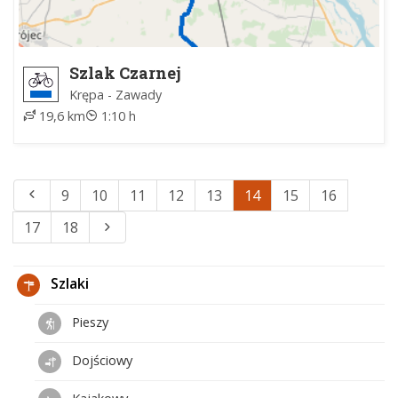
Szlak Czarnej
Krępa - Zawady
19,6 km
1:10 h
9
10
11
12
13
14
15
16
17
18
Szlaki
Pieszy
Dojściowy
Kajakowy