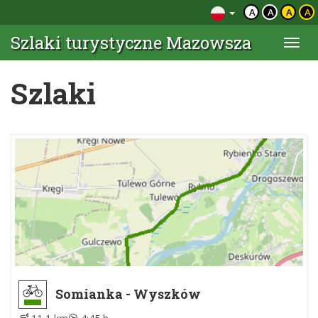
A
A
A
A
Szlaki turystyczne Mazowsza
Togg
navi
Szlaki
Somianka - Wyszków