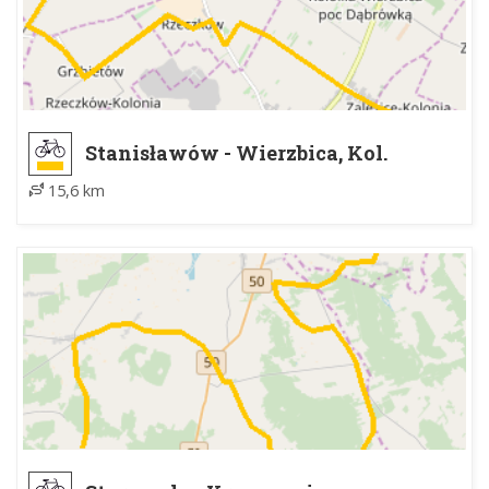
Stanisławów - Wierzbica, Kol.
Zalesice
15,6 km