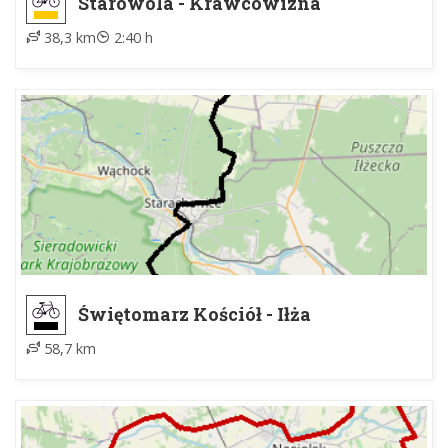
Starowola - Krawcowizna
38,3 km
2:40 h
Świętomarz Kościół - Iłża
58,7 km