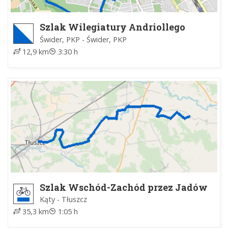
Szlak Wilegiatury Andriollego
Świder, PKP - Świder, PKP
12,9 km
3:30 h
Szlak Wschód-Zachód przez Jadów
Kąty - Tłuszcz
35,3 km
1:05 h