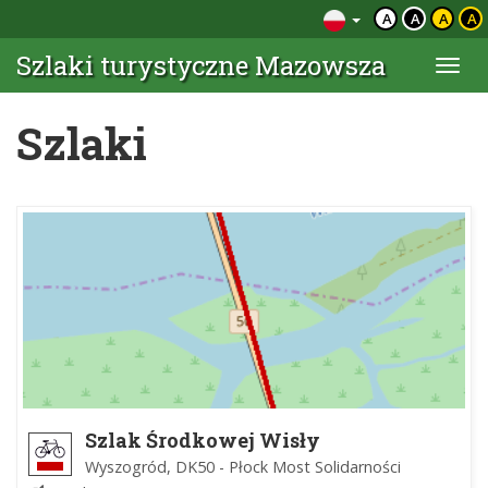
A
A
A
A
Szlaki turystyczne Mazowsza
Togg
navi
Szlaki
Szlak Środkowej Wisły
Wyszogród, DK50 - Płock Most Solidarności