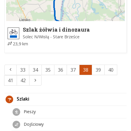
Szlak żółwia i dinozaura
Solec N/Wisłą - Stare Brześce
23,9 km
33
34
35
36
37
38
39
40
41
42
Szlaki
Pieszy
Dojściowy