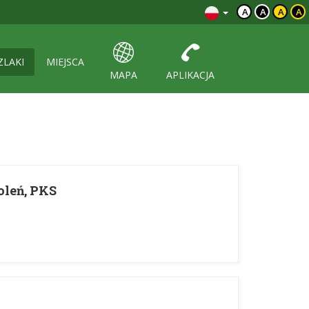
A
A
A
A
ZLAKI
MIEJSCA
MAPA
APLIKACJA
woleń, PKS