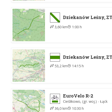
Dziekanów Leśny, ZT
3,60 km
1:00 h
Dziekanów Leśny, ZT
53,2 km
14:15 h
EuroVelo R-2
Cieślikowo, (gr. woj.) - Łąck
36,0 km
10:30 h