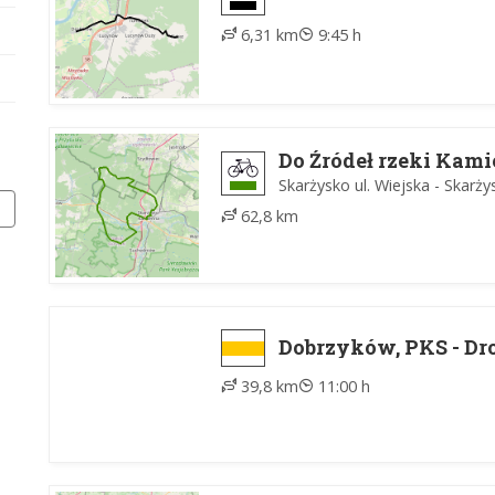
6,31 km
9:45 h
Do Źródeł rzeki Kami
Skarżysko ul. Wiejska - Skarży
62,8 km
Dobrzyków, PKS - D
39,8 km
11:00 h