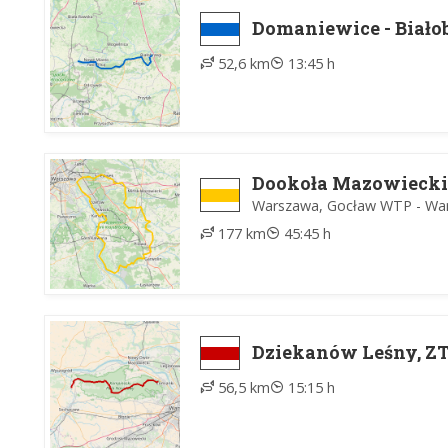
Domaniewice - Biało
52,6 km
13:45 h
Dookoła Mazowiecki
Warszawa, Gocław WTP - Wa
177 km
45:45 h
Dziekanów Leśny, ZT
56,5 km
15:15 h