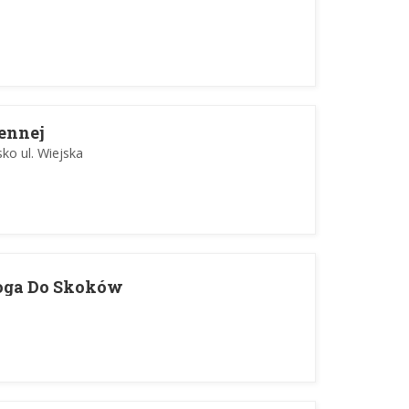
ennej
sko ul. Wiejska
roga Do Skoków