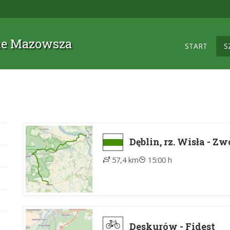
zne Mazowsza
START
S
Dęblin, rz. Wisła - Z
57,4 km
15:00 h
Deskurów - Fidest