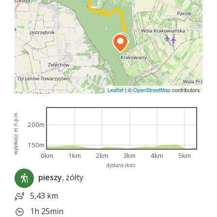
Leaflet
|
©
OpenStreetMap
contributors
wysokość m n.p.m.
200m
150m
0km
1km
2km
3km
4km
5km
dystans (km)
pieszy
, żółty
5,43 km
1h 25min