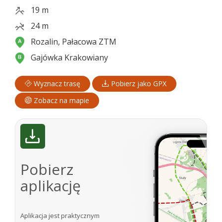
19 m
24 m
Rozalin, Pałacowa ZTM
Gajówka Krakowiany
Wyznacz trasę
Pobierz jako GPX
Zobacz na mapie
Pobierz
aplikację
Aplikacja jest praktycznym