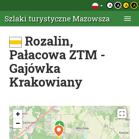
A
A
A
A
Szlaki turystyczne Mazowsza
Togg
navi
Rozalin,
Pałacowa ZTM -
Gajówka
Krakowiany
+
−