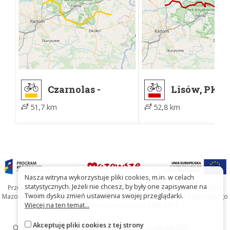
Czarnolas -
Lisów, PKP 
Lesiów, d.
Czarnolas
51,7 km
52,8 km
przystanek PKP
Nasza witryna wykorzystuje pliki cookies, m.in. w celach
statystycznych. Jeżeli nie chcesz, by były one zapisywane na
Przedsięwzięcie współfinansowane ze środków Samorządu Województwa
Twoim dysku zmień ustawienia swojej przeglądarki.
Mazowieckiego oraz Unię Europejską w ramach Mazowieckiego Regionalnego
Więcej na ten temat...
Programu Operacyjnego na lata 2007-2013
Akceptuję pliki cookies z tej strony
O stronie
O projekcie
Kontakt
Znak nie tak?