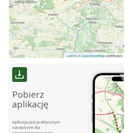
Leaflet
|
©
OpenStreetMap
contributors
Pobierz
aplikację
Aplikacja jest praktycznym
narzędziem dla
nowoczesnego turysty,