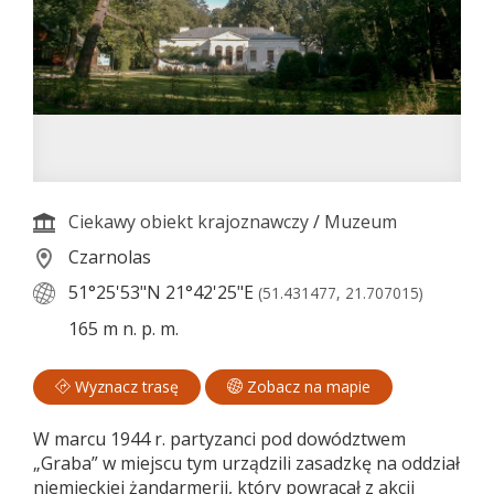
Ciekawy obiekt krajoznawczy
/
Muzeum
Czarnolas
51°25'53"N
21°42'25"E
(51.431477, 21.707015)
165 m n. p. m.
Wyznacz trasę
Zobacz na mapie
W marcu 1944 r. partyzanci pod dowództwem
„Graba” w miejscu tym urządzili zasadzkę na oddział
niemieckiej żandarmerii, który powracał z akcji