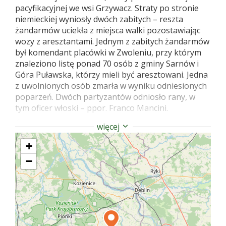
pacyfikacyjnej we wsi Grzywacz. Straty po stronie
niemieckiej wyniosły dwóch zabitych – reszta
żandarmów uciekła z miejsca walki pozostawiając
wozy z aresztantami. Jednym z zabitych żandarmów
był komendant placówki w Zwoleniu, przy którym
znaleziono listę ponad 70 osób z gminy Sarnów i
Góra Puławska, którzy mieli być aresztowani. Jedna
z uwolnionych osób zmarła w wyniku odniesionych
poparzeń. Dwóch partyzantów odniosło rany, w
tym oficer włoski – ppor. Franco Mancini.
Źródło: Borzobochaty W., „Jodła”, Warszawa 1988.
więcej
+
−