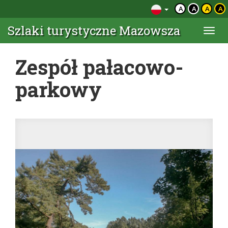
A
A
A
A
Szlaki turystyczne Mazowsza
Togg
navi
Zespół pałacowo-
parkowy