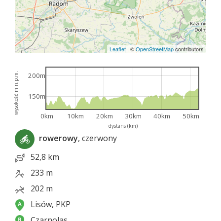
Leaflet
|
©
OpenStreetMap
contributors
wysokość m n.p.m.
200m
150m
0km
10km
20km
30km
40km
50km
dystans (km)
rowerowy
, czerwony
52,8 km
233 m
202 m
Lisów, PKP
Czarnolas