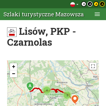
A
A
A
A
Szlaki turystyczne Mazowsza
Togg
navi
Lisów, PKP -
Czarnolas
+
−
4
3