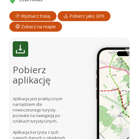
Wyznacz trasę
Pobierz jako GPX
Zobacz na mapie
Pobierz
aplikację
Aplikacja jest praktycznym
narzędziem dla
nowoczesnego turysty,
pozwala na nawigację po
szlakach turystycznych.
Aplikacja korzysta z tych
samych danych o obiektach