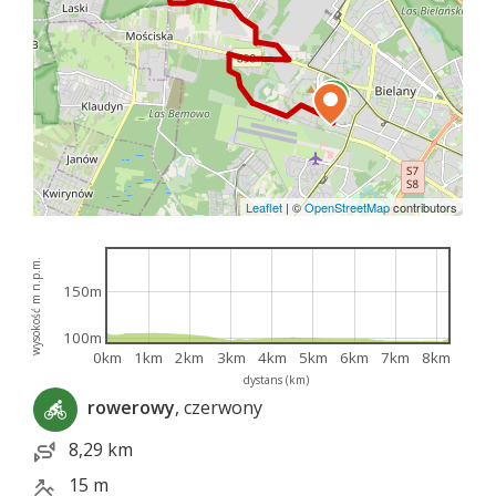
Leaflet
|
©
OpenStreetMap
contributors
wysokość m n.p.m.
150m
100m
0km
1km
2km
3km
4km
5km
6km
7km
8km
dystans (km)
rowerowy
, czerwony
8,29 km
15 m