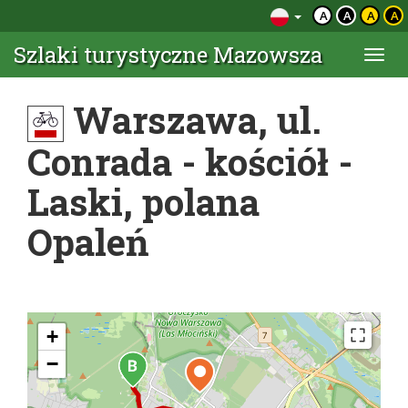
A
A
A
A
Szlaki turystyczne Mazowsza
Togg
navi
Warszawa, ul.
Conrada - kościół -
Laski, polana
Opaleń
+
−