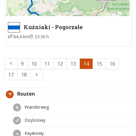
Kuźniaki - Pogorzałe
84,4 km
23:30 h
9
10
11
12
13
14
15
16
17
18
Routen
Wanderweg
Dojściowy
Kajakowy