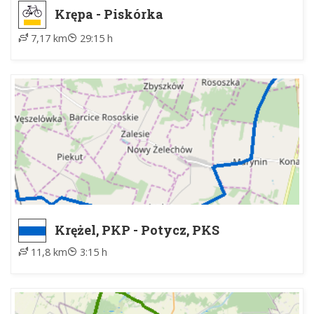
Krępa - Piskórka
7,17 km
29:15 h
Krężel, PKP - Potycz, PKS
11,8 km
3:15 h