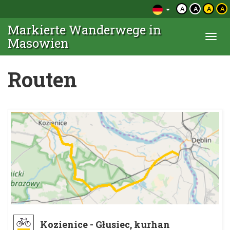
A
A
A
A
Markierte Wanderwege in
Togg
Masowien
navi
Routen
Kozienice - Głusiec, kurhan