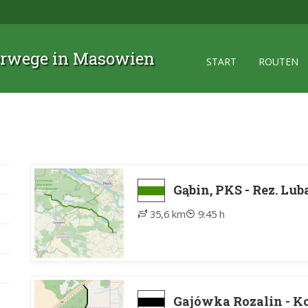
rwege in Masowien
START
ROUTEN
Gąbin, PKS - Rez. Lub
35,6 km
9:45 h
Gajówka Rozalin - K