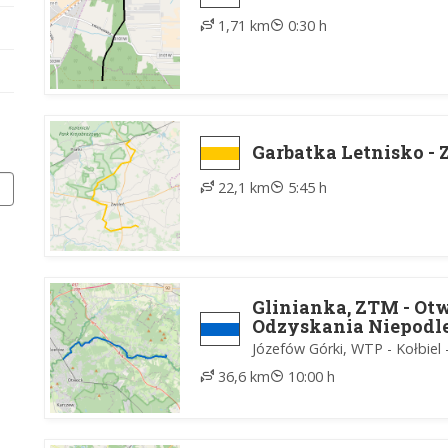
1,71 km
0:30 h
Garbatka Letnisko - 
22,1 km
5:45 h
Glinianka, ZTM - Otw
Odzyskania Niepodle
Józefów Górki, WTP - Kołbiel 
36,6 km
10:00 h