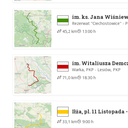
im. ks. Jana Wiśnie
Rezerwat "Ciechostowice" - P
45,2 km
13:00 h
im. Witaliusza Demc
Warka, PKP - Lesiów, PKP
71,0 km
18:30 h
Iłża, pl. 11 Listopad
33,1 km
9:00 h