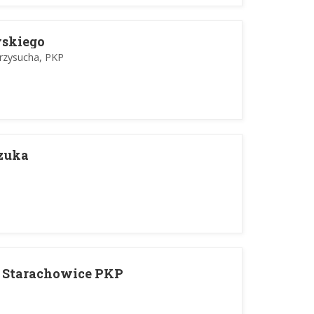
wskiego
rzysucha, PKP
zuka
a - Starachowice PKP