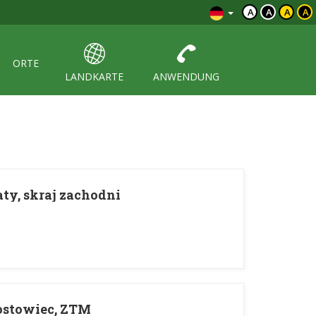
A
A
A
A
ORTE
LANDKARTE
ANWENDUNG
aty, skraj zachodni
ostowiec, ZTM