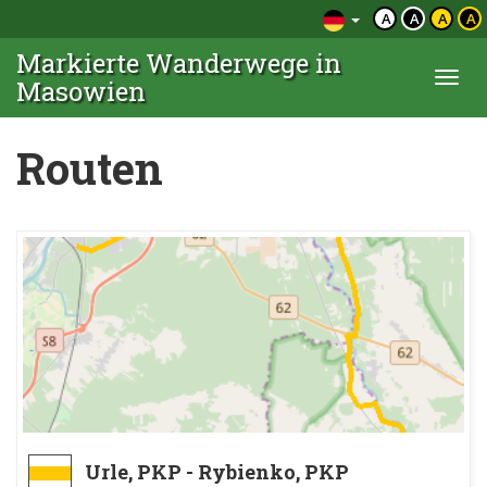
A
A
A
A
Markierte Wanderwege in
Togg
Masowien
navi
Routen
Urle, PKP - Rybienko, PKP