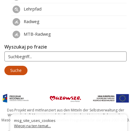
Lehrpfad
Radweg
MTB-Radweg
Wyszukaj po frazie
Das Projekt wird mitfinanziert aus den Mitteln der Selbstverwaltung der
Woiwodschaft Masowien und der Europäischen Union im Rahmen des
Masowischen Regionalen Operationellen Programms für die Jahre 2007-2013.
msg_site_uses_cookies
Więcej na ten temat...