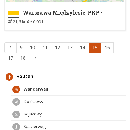
Warszawa Międzylesie, PKP -
Józefów, PKP
21,6 km
6:00 h
9
10
11
12
13
14
15
16
17
18
Routen
Wanderweg
Dojściowy
Kajakowy
Spazierweg