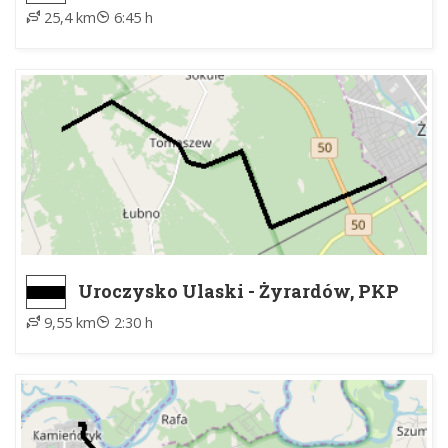
25,4 km
6:45 h
Uroczysko Ulaski - Żyrardów, PKP
9,55 km
2:30 h