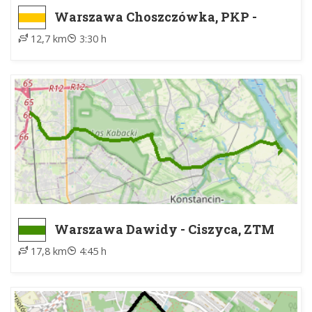
Warszawa Choszczówka, PKP -
Nieporęt, PKP
12,7 km
3:30 h
Warszawa Dawidy - Ciszyca, ZTM
17,8 km
4:45 h