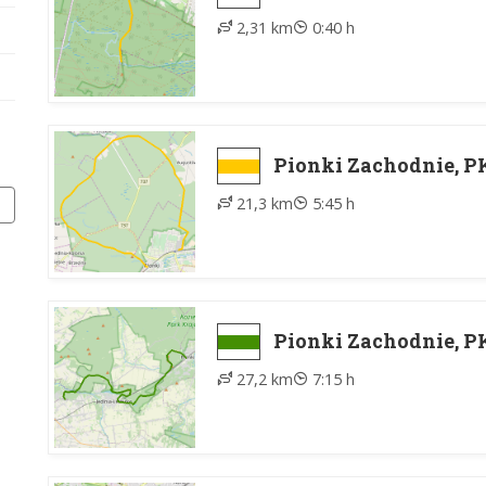
2,31 km
0:40 h
Pionki Zachodnie, P
21,3 km
5:45 h
Pionki Zachodnie, PK
27,2 km
7:15 h