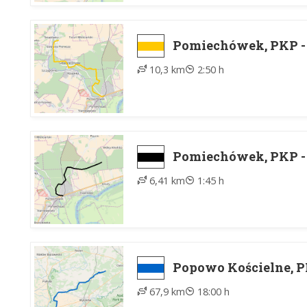
Pomiechówek, PKP -
10,3 km
2:50 h
Pomiechówek, PKP -
6,41 km
1:45 h
Popowo Kościelne, P
67,9 km
18:00 h