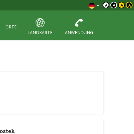
A
A
A
A
ORTE
LANDKARTE
ANWENDUNG
n
ostek