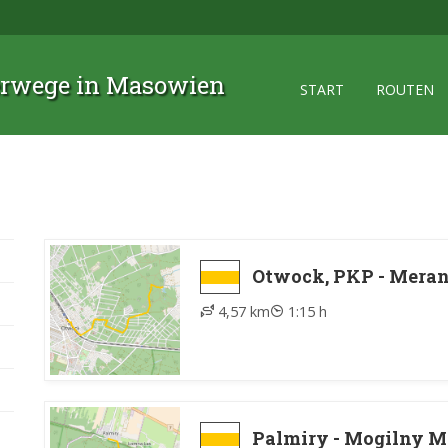
rwege in Masowien
START
ROUTEN
Otwock, PKP - Mera
4,57 km
1:15 h
Palmiry - Mogilny M