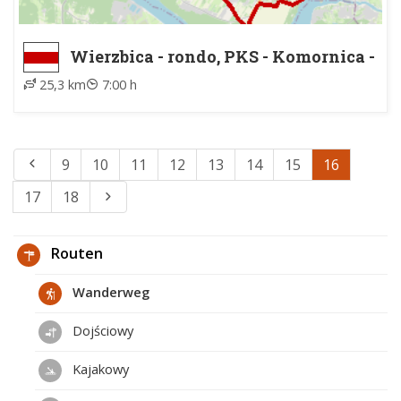
Wierzbica - rondo, PKS - Komornica -
szkoła, ZTM
25,3 km
7:00 h
9
10
11
12
13
14
15
16
17
18
Routen
Wanderweg
Dojściowy
Kajakowy