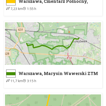
Warszawa, Cmentarz Północny,
brama zachodnia - Uroczysko Na
7,23 km
1:55 h
Miny (Kamień Witolda Plapisa)
Warszawa, Marysin Wawerski ZTM
- Sulejówek, PKP
11,7 km
3:15 h