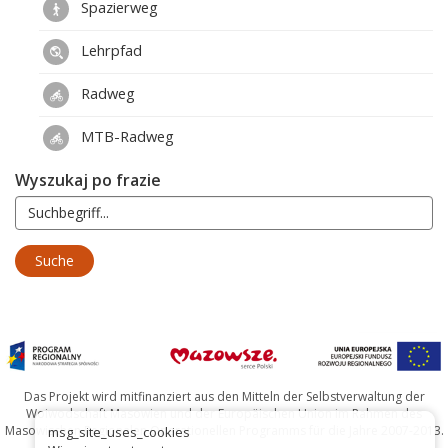
Spazierweg
Lehrpfad
Radweg
MTB-Radweg
Wyszukaj po frazie
Das Projekt wird mitfinanziert aus den Mitteln der Selbstverwaltung der
Woiwodschaft Masowien und der Europäischen Union im Rahmen des
Masowischen Regionalen Operationellen Programms für die Jahre 2007-2013.
msg_site_uses_cookies