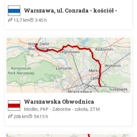
Warszawa, ul. Conrada - kościół -
Cmentarz Północny (nie dochodzi do
13,7 km
3:45 h
bramy zach. ??)
Warszawska Obwodnica
Turystyczna
Modlin, PKP - Zaborów - szkoła, ZTM
208 km
54:15 h