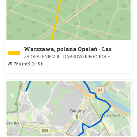
Warszawa, polana Opaleń - Las
Przedłuże
ZA OPALENIEM II - DĄBROWSKIEGO POLE
764 m
0:15 h