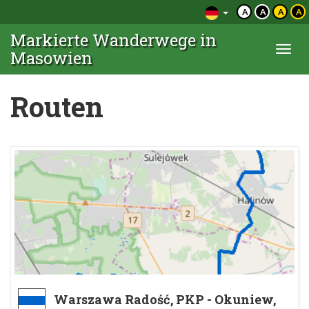
A
A
A
A
Markierte Wanderwege in
Togg
Masowien
navi
Routen
Warszawa Radość, PKP - Okuniew,