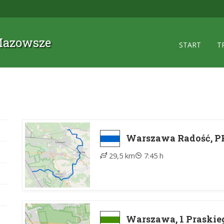
 Mazowsze
START
T
Warszawa Radość, P
29,5 km
7:45 h
Warszawa, 1 Praskie