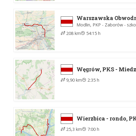
Warszawska Obwodn
Modlin, PKP - Zaborów - szk
208 km
54:15 h
Węgrów, PKS - Mied
9,90 km
2:35 h
Wierzbica - rondo, P
25,3 km
7:00 h