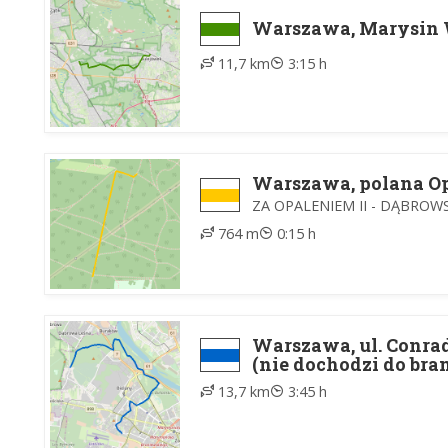
Warszawa, Marysin 
11,7 km
3:15 h
Warszawa, polana Opa
ZA OPALENIEM II - DĄBROW
764 m
0:15 h
Warszawa, ul. Conrad
(nie dochodzi do bra
13,7 km
3:45 h