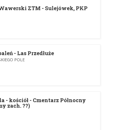
Wawerski ZTM - Sulejówek, PKP
leń - Las Przedłuże
SKIEGO POLE
a - kościół - Cmentarz Północny
my zach. ??)