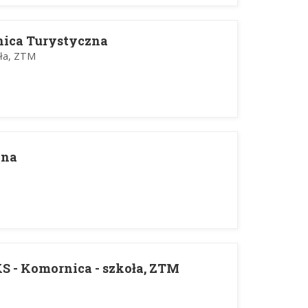
ica Turystyczna
oła, ZTM
zna
KS - Komornica - szkoła, ZTM