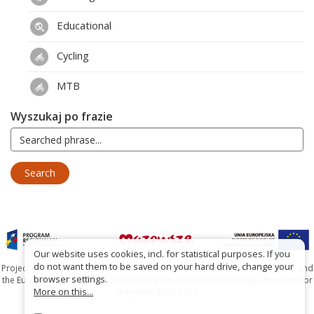
Educational
Cycling
MTB
Wyszukaj po frazie
Our website uses cookies, incl. for statistical purposes. If you
do not want them to be saved on your hard drive, change your
Project co-financed by the Marshal's Office of the Mazowieckie Voivodship and
browser settings.
the European Union under the Mazowieckie Regional Operational Program for
More on this...
the years 2007-2013