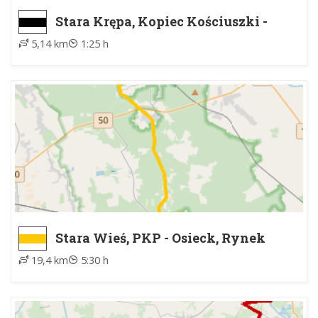
Stara Krępa, Kopiec Kościuszki -
Leokadia, PKP
5,14 km
1:25 h
Stara Wieś, PKP - Osieck, Rynek
19,4 km
5:30 h