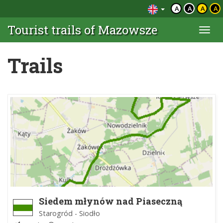
A
A
A
A
Tourist trails of Mazowsze
Togg
navi
Trails
Siedem młynów nad Piaseczną
Starogród - Siodło