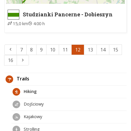
Studzianki Pancerne - Dobieszyn
PKP
15,0 km
4:00 h
7
8
9
10
11
12
13
14
15
16
Trails
Hiking
Dojściowy
Kajakowy
Strolling