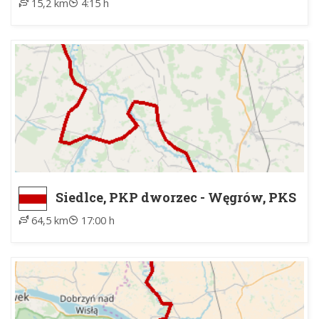
15,2 km
4:15 h
Siedlce, PKP dworzec - Węgrów, PKS
64,5 km
17:00 h