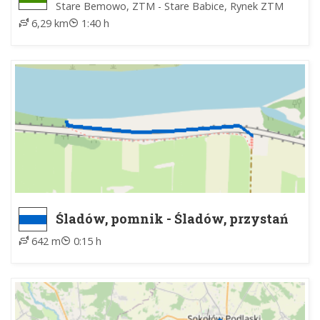
Transatlantyckiej
Stare Bemowo, ZTM - Stare Babice, Rynek ZTM
6,29 km
1:40 h
Śladów, pomnik - Śladów, przystań
642 m
0:15 h