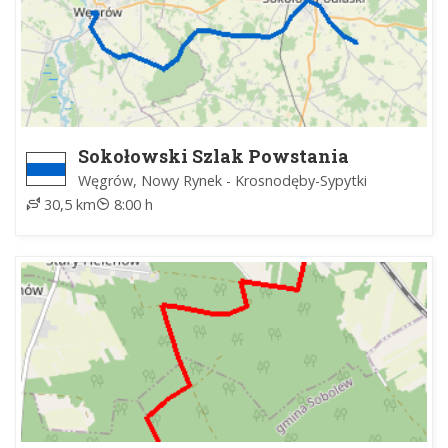
Sokołowski Szlak Powstania
Styczniowego
Węgrów, Nowy Rynek - Krosnodęby-Sypytki
30,5 km
8:00 h