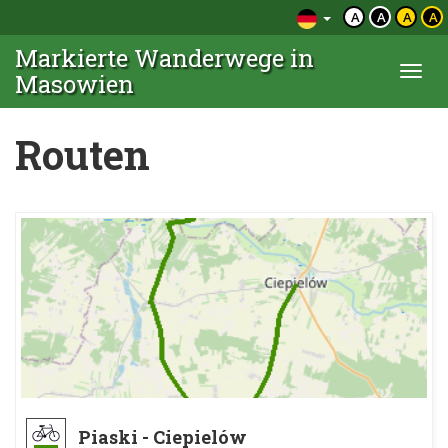
A
A
A
A
Markierte Wanderwege in
Togg
Masowien
navi
Routen
Piaski - Ciepielów