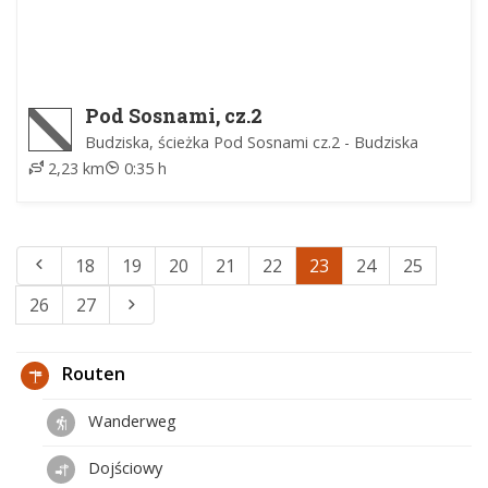
Pod Sosnami, cz.2
Budziska, ścieżka Pod Sosnami cz.2 - Budziska
2,23 km
0:35 h
18
19
20
21
22
23
24
25
26
27
Routen
Wanderweg
Dojściowy