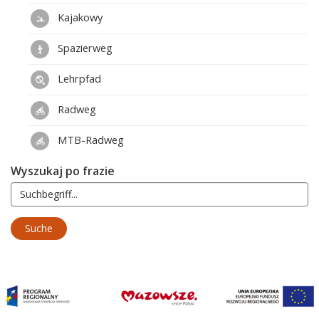
Kajakowy
Spazierweg
Lehrpfad
Radweg
MTB-Radweg
Wyszukaj po frazie