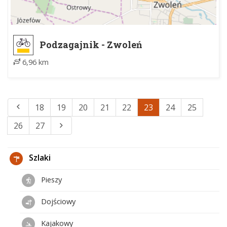
Podzagajnik - Zwoleń
6,96 km
18
19
20
21
22
23
24
25
26
27
Szlaki
Pieszy
Dojściowy
Kajakowy