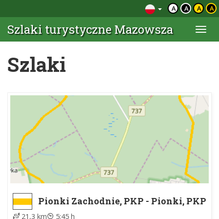
A
A
A
A
Szlaki turystyczne Mazowsza
Togg
navi
Szlaki
Pionki Zachodnie, PKP - Pionki, PKP
21,3 km
5:45 h