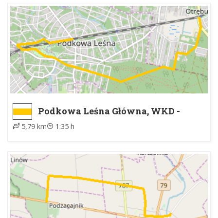
Podkowa Leśna Główna, WKD -
Otrębusy, WKD
5,79 km
1:35 h