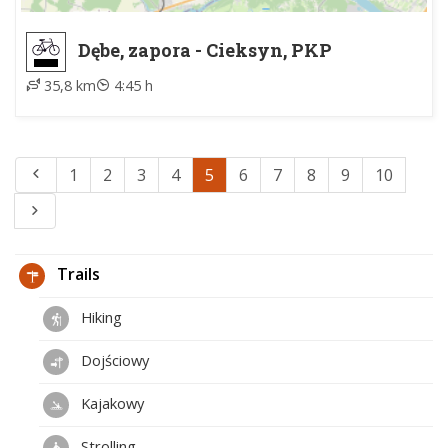
Dębe, zapora - Cieksyn, PKP
35,8 km
4:45 h
1
2
3
4
5
6
7
8
9
10
Trails
Hiking
Dojściowy
Kajakowy
Strolling