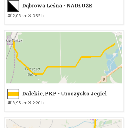
Dąbrowa Leśna - NADŁUŻE
2,05 km
0:35 h
Dalekie, PKP - Uroczysko Jegiel
8,95 km
2:20 h