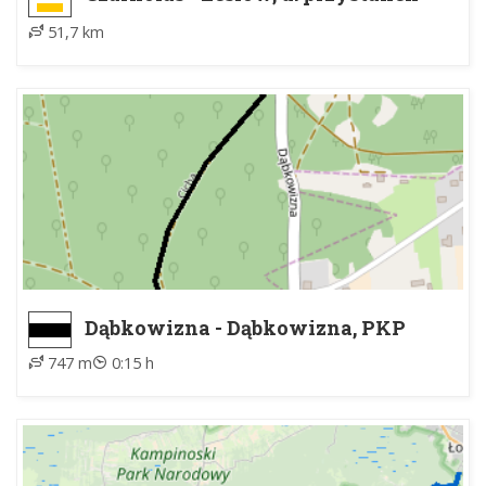
PKP
51,7 km
Dąbkowizna - Dąbkowizna, PKP
747 m
0:15 h