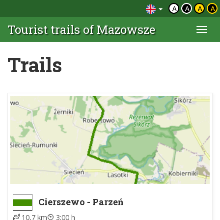
A
A
A
A
Tourist trails of Mazowsze
Togg
navi
Trails
Cierszewo - Parzeń
10,7 km
3:00 h