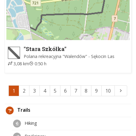
"Stara Szkółka"
Polana rekreacyjna "Walendów" - Sękocin Las
3,08 km
0:50 h
1
2
3
4
5
6
7
8
9
10
Trails
Hiking