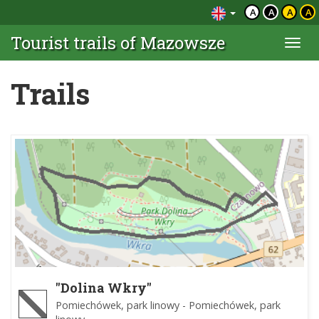
A
A
A
A
Tourist trails of Mazowsze
Togg
navi
Trails
"Dolina Wkry"
Pomiechówek, park linowy - Pomiechówek, park