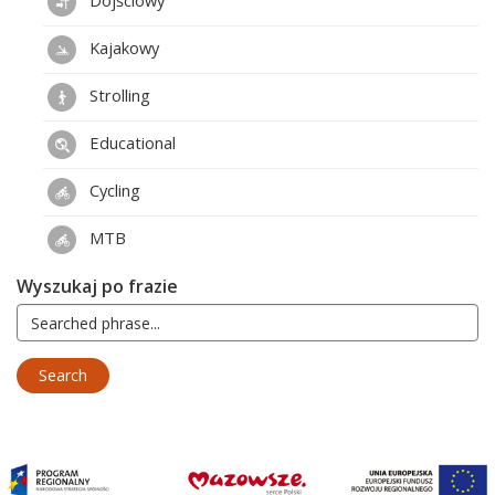
Dojściowy
Kajakowy
Strolling
Educational
Cycling
MTB
Wyszukaj po frazie