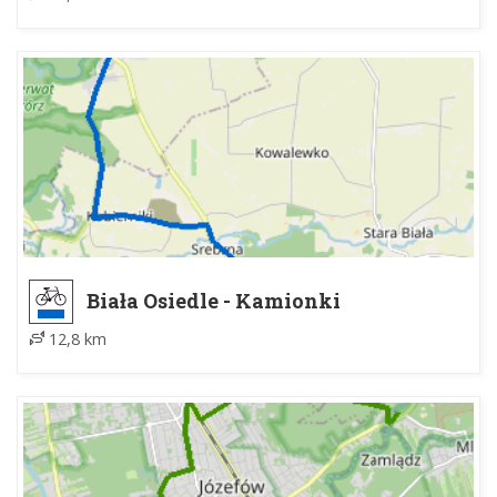
Biała Osiedle - Kamionki
12,8 km