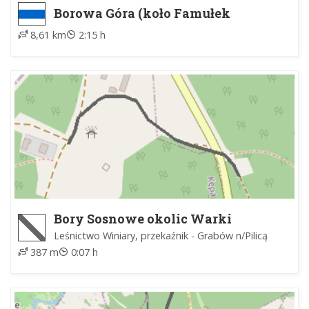
Borowa Góra (koło Famułek
Brochowskich) - Brochów, kościół
8,61 km
2:15 h
Bory Sosnowe okolic Warki
Leśnictwo Winiary, przekaźnik - Grabów n/Pilicą
387 m
0:07 h