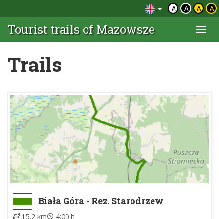
A
A
A
A
Tourist trails of Mazowsze
Togg
navi
Trails
Biała Góra - Rez. Starodrzew
Dobieszyński
15,2 km
4:00 h