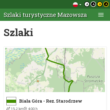
A
A
A
A
Szlaki turystyczne Mazowsza
Togg
navi
Szlaki
Biała Góra - Rez. Starodrzew
Dobieszyński
15,2 km
4:00 h