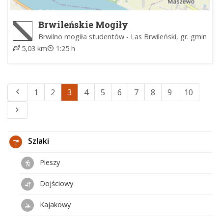
Brwileńskie Mogiły
Brwilno mogiła studentów - Las Brwileński, gr. gmin
5,03 km
1:25 h
1
2
3
4
5
6
7
8
9
10
Szlaki
Pieszy
Dojściowy
Kajakowy