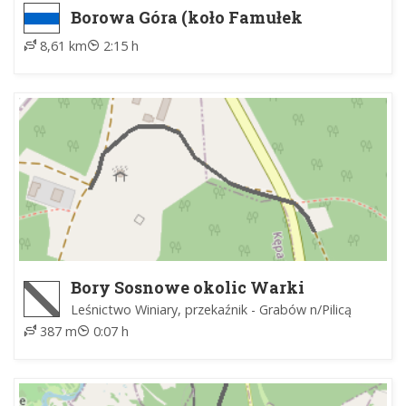
Borowa Góra (koło Famułek
Brochowskich) - Brochów, kościół
8,61 km
2:15 h
Bory Sosnowe okolic Warki
Leśnictwo Winiary, przekaźnik - Grabów n/Pilicą
387 m
0:07 h