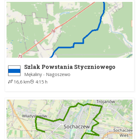
Szlak Powstania Styczniowego
Puszczy Białej
Mękaliny - Nagoszewo
16,6 km
4:15 h