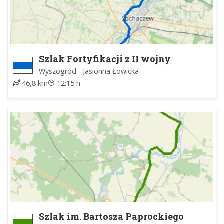
Szlak Fortyfikacji z II wojny
światowej na linii a2
Wyszogród - Jasionna Łowicka
46,8 km
12:15 h
Szlak im. Bartosza Paprockiego