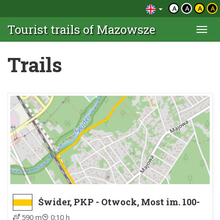
A
A
A
A
Tourist trails of Mazowsze
Togg
navi
Trails
Świder, PKP - Otwock, Most im. 100-
lecia Odzyskania Niepodległości
590 m
0:10 h