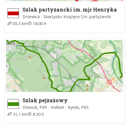
Szlak partyzancki im. mjr Henryka
Dobrzańskiego "Hubala"
Drzewica - Skarżysko Książęce Cm. partyzancki
65,3 km
18:00 h
Szlak pejzażowy
Otwock, PKP - Kołbiel - Rynek, PKS
31,1 km
8:30 h