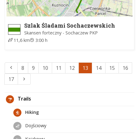
Szlak Śladami Sochaczewskich
Fortyfikacji okresu II wojny
Skansen forteczny - Sochaczew PKP
światowej
11,6 km
3:00 h
8
9
10
11
12
13
14
15
16
17
Trails
Hiking
Dojściowy
Kajakowy