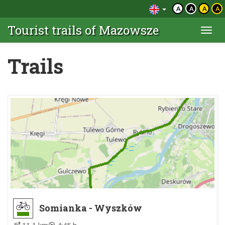
A
A
A
A
Tourist trails of Mazowsze
Togg
navi
Trails
Somianka - Wyszków