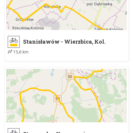
Stanisławów - Wierzbica, Kol.
Zalesice
15,6 km