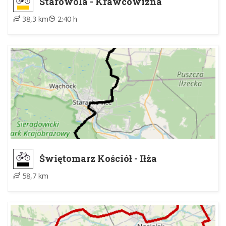
Starowola - Krawcowizna
38,3 km
2:40 h
Świętomarz Kościół - Iłża
58,7 km