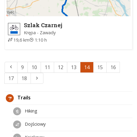
Szlak Czarnej
Krępa - Zawady
19,6 km
1:10 h
9
10
11
12
13
14
15
16
17
18
Trails
Hiking
Dojściowy
Kajakowy