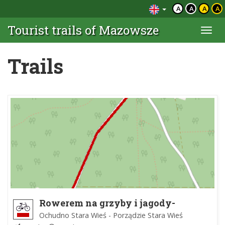
A
A
A
A
Tourist trails of Mazowsze
Togg
navi
Trails
Rowerem na grzyby i jagody-
wariant trasa krótka
Ochudno Stara Wieś - Porządzie Stara Wieś