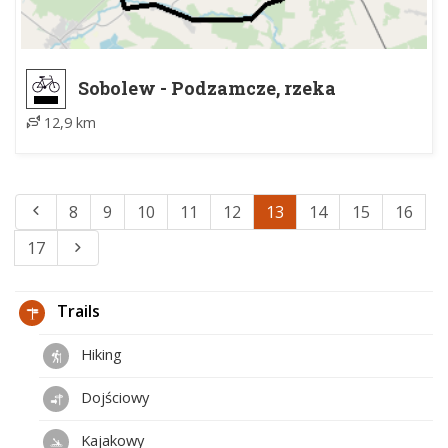
Sobolew - Podzamcze, rzeka
Pytlocha
12,9 km
8
9
10
11
12
13
14
15
16
17
Trails
Hiking
Dojściowy
Kajakowy