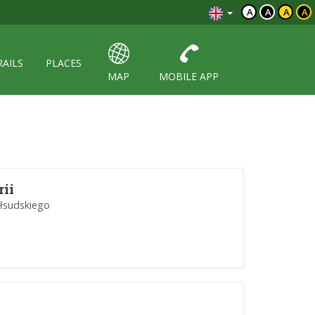
A
A
A
A
RAILS
PLACES
MAP
MOBILE APP
rii
Piłsudskiego