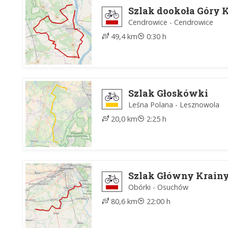
Szlak dookoła Góry 
Cendrowice - Cendrowice
49,4 km
0:30 h
Szlak Głoskówki
Leśna Polana - Lesznowola
20,0 km
2:25 h
Szlak Główny Krainy
Obórki - Osuchów
80,6 km
22:00 h