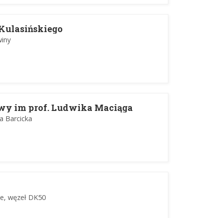
 Kulasińskiego
winy
wy im prof. Ludwika Maciąga
a Barcicka
ce, węzeł DK50