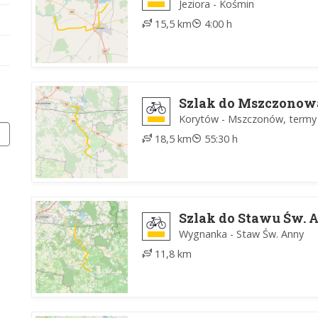
Jeziora - Kośmin
15,5 km
4:00 h
Szlak do Mszczonow
Korytów - Mszczonów, termy
18,5 km
55:30 h
Szlak do Stawu Św. 
Wygnanka - Staw Św. Anny
11,8 km