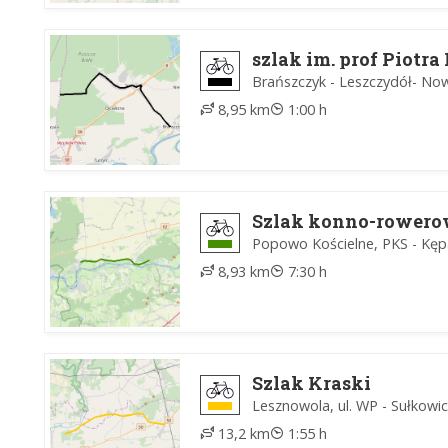
szlak im. prof Piotra
Brańszczyk - Leszczydół- No
8,95 km
1:00 h
Szlak konno-rowero
Popowo Kościelne, PKS - Kęp
8,93 km
7:30 h
Szlak Kraski
Lesznowola, ul. WP - Sułkowi
13,2 km
1:55 h