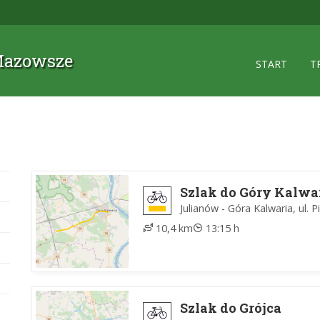
 Mazowsze
START
T
Szlak do Góry Kalwa
Julianów - Góra Kalwaria, ul. 
10,4 km
13:15 h
Szlak do Grójca