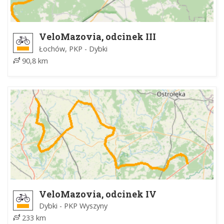
VeloMazovia, odcinek III
Łochów, PKP - Dybki
90,8 km
VeloMazovia, odcinek IV
Dybki - PKP Wyszyny
233 km