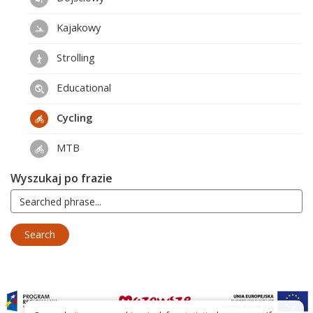
Kajakowy
Strolling
Educational
Cycling
MTB
Wyszukaj po frazie