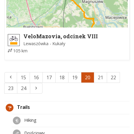
VeloMazovia, odcinek VIII
Lewaszówka - Kukały
105 km
15
16
17
18
19
20
21
22
23
24
Trails
Hiking
Dojściowy