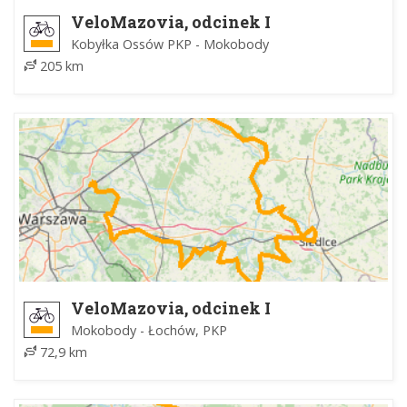
VeloMazovia, odcinek I
Kobyłka Ossów PKP - Mokobody
205 km
VeloMazovia, odcinek I
Mokobody - Łochów, PKP
72,9 km