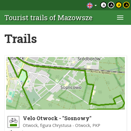
A
A
A
A
Tourist trails of Mazowsze
Togg
navi
Trails
Velo Otwock - "Sosnowy"
Otwock, figura Chrystusa - Otwock, PKP