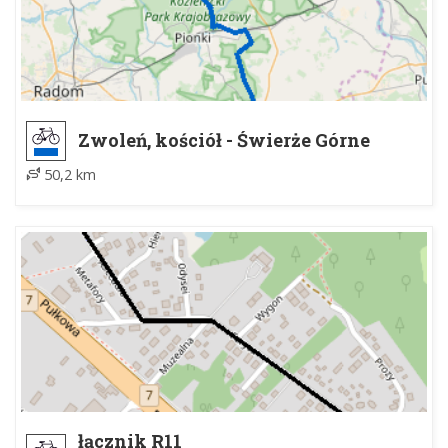
Zwoleń, kościół - Świerże Górne
50,2 km
łącznik R11