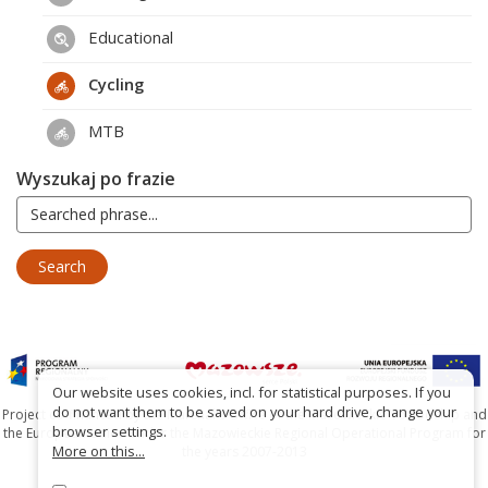
Educational
Cycling
MTB
Wyszukaj po frazie
Our website uses cookies, incl. for statistical purposes. If you
do not want them to be saved on your hard drive, change your
Project co-financed by the Marshal's Office of the Mazowieckie Voivodship and
browser settings.
the European Union under the Mazowieckie Regional Operational Program for
More on this...
the years 2007-2013