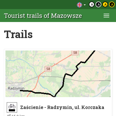
A
A
A
A
Tourist trails of Mazowsze
Togg
navi
Trails
Zaścienie - Radzymin, ul. Korczaka