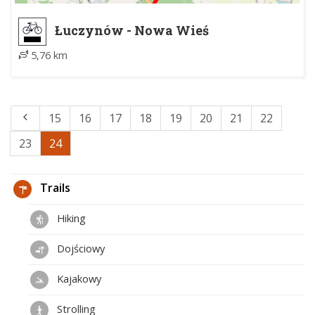
Łuczynów - Nowa Wieś
5,76 km
15
16
17
18
19
20
21
22
23
24
Trails
Hiking
Dojściowy
Kajakowy
Strolling