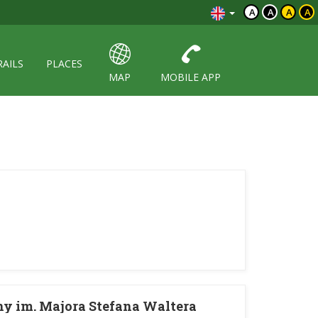
A
A
A
A
RAILS
PLACES
MAP
MOBILE APP
ony im. Majora Stefana Waltera