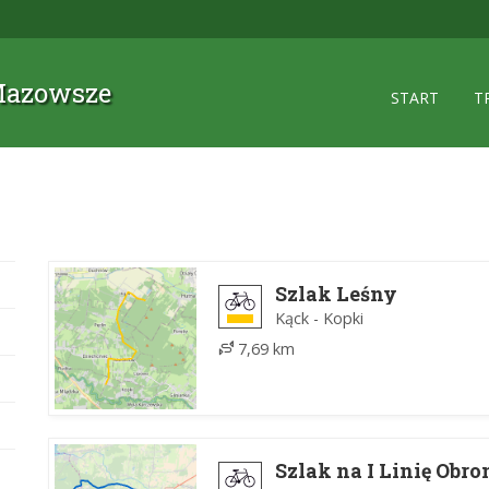
 Mazowsze
START
T
Szlak Leśny
Kąck - Kopki
7,69 km
Szlak na I Linię Obr