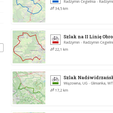
Radzymin Cegielnia - Radzymi
34,5 km
Szlak na II Linię Ob
Radzymin - Radzymin Cegieln
22,1 km
Szlak Nadświdrzańs
Wiązowna, UG - Glinianka, W
17,2 km