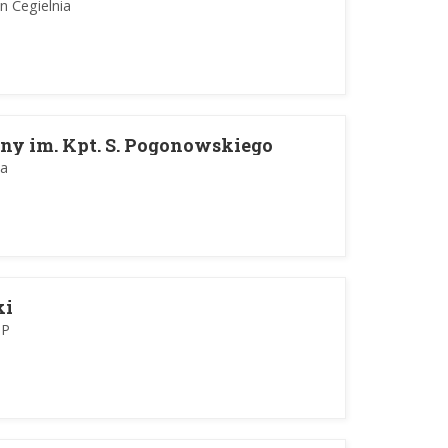
n Cegielnia
rony im. Kpt. S. Pogonowskiego
ia
ki
TP