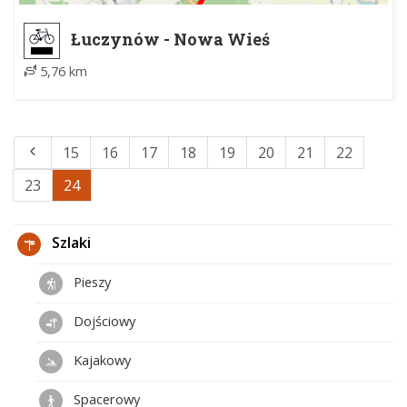
Łuczynów - Nowa Wieś
5,76 km
15
16
17
18
19
20
21
22
23
24
Szlaki
Pieszy
Dojściowy
Kajakowy
Spacerowy