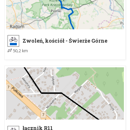
Zwoleń, kościół - Świerże Górne
50,2 km
łącznik R11