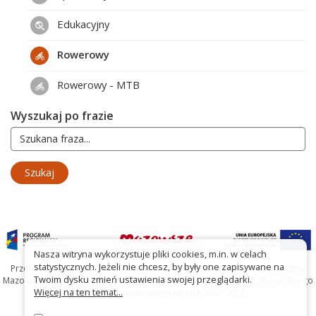
Edukacyjny
Rowerowy
Rowerowy - MTB
Wyszukaj po frazie
Nasza witryna wykorzystuje pliki cookies, m.in. w celach
statystycznych. Jeżeli nie chcesz, by były one zapisywane na
Przedsięwzięcie współfinansowane ze środków Samorządu Województwa
Twoim dysku zmień ustawienia swojej przeglądarki.
Mazowieckiego oraz Unię Europejską w ramach Mazowieckiego Regionalnego
Więcej na ten temat...
Programu Operacyjnego na lata 2007-2013