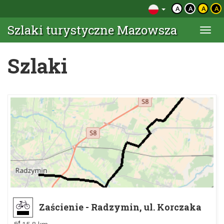
A
A
A
A
Szlaki turystyczne Mazowsza
Togg
navi
Szlaki
Zaścienie - Radzymin, ul. Korczaka