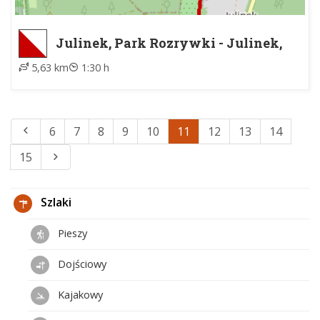
Julinek, Park Rozrywki - Julinek,
Park Rozrywki
5,63 km
1:30 h
6
7
8
9
10
11
12
13
14
15
Szlaki
Pieszy
Dojściowy
Kajakowy