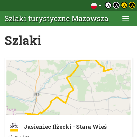
A
A
A
A
Szlaki turystyczne Mazowsza
Togg
navi
Szlaki
Jasieniec Iłżecki - Stara Wieś