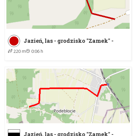
Jazień, las - grodzisko "Zamek" -
Podebłocie - Góry, grodzisko "Zamek"
220 m
0:06 h
Jazień, las - grodzisko "Zamek" -