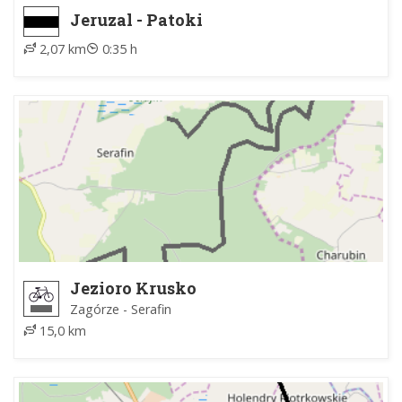
Jeruzal - Patoki
2,07 km
0:35 h
Jezioro Krusko
Zagórze - Serafin
15,0 km