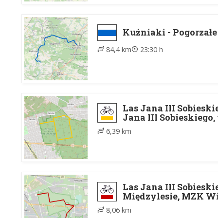
Kuźniaki - Pogorzałe
84,4 km
23:30 h
Las Jana III Sobiesk
Jana III Sobieskiego
6,39 km
Las Jana III Sobiesk
Międzylesie, MZK W
8,06 km