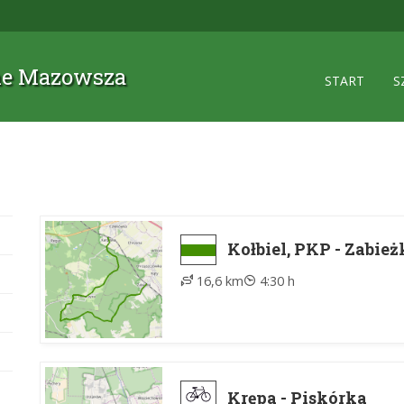
zne Mazowsza
START
S
Kołbiel, PKP - Zabież
16,6 km
4:30 h
Krępa - Piskórka