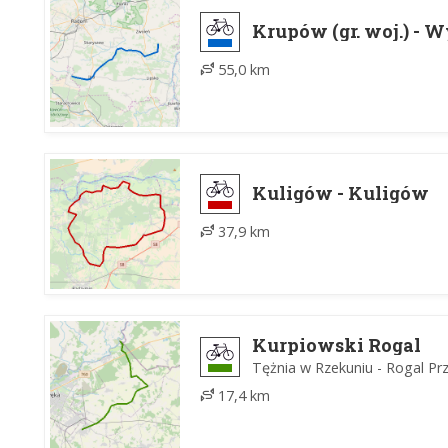
Krupów (gr. woj.) - 
55,0 km
Kuligów - Kuligów
37,9 km
Kurpiowski Rogal
Tężnia w Rzekuniu - Rogal Pr
17,4 km