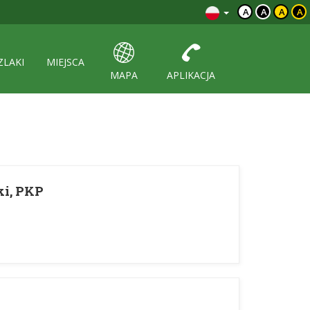
A
A
A
A
ZLAKI
MIEJSCA
MAPA
APLIKACJA
ki, PKP