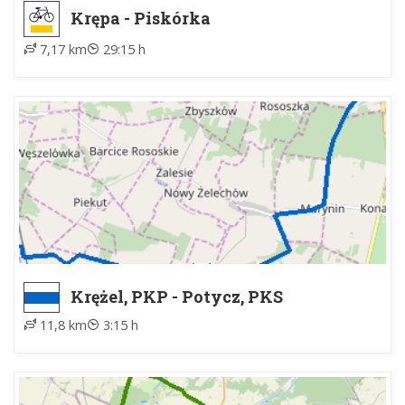
Krępa - Piskórka
7,17 km
29:15 h
Krężel, PKP - Potycz, PKS
11,8 km
3:15 h