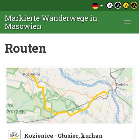
A
A
A
A
Markierte Wanderwege in
Togg
Masowien
navi
Routen
Kozienice - Głusiec, kurhan