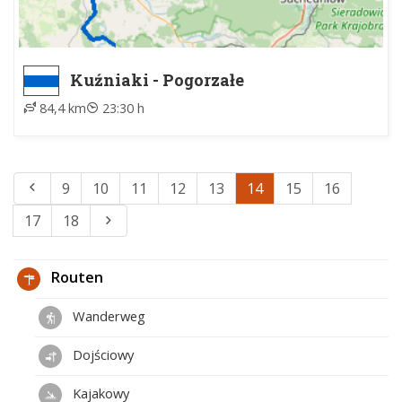
Kuźniaki - Pogorzałe
84,4 km
23:30 h
9
10
11
12
13
14
15
16
17
18
Routen
Wanderweg
Dojściowy
Kajakowy