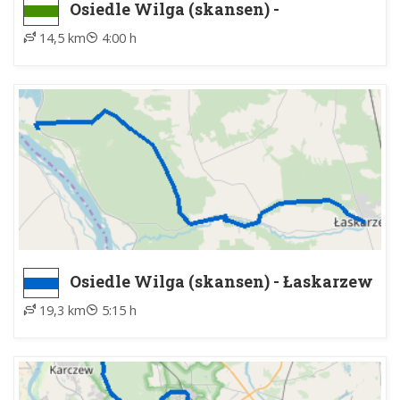
Osiedle Wilga (skansen) -
Cyganówka
14,5 km
4:00 h
Osiedle Wilga (skansen) - Łaskarzew
19,3 km
5:15 h