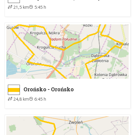
Leśna
21,5 km
5:45 h
Orońsko - Orońsko
24,8 km
6:45 h