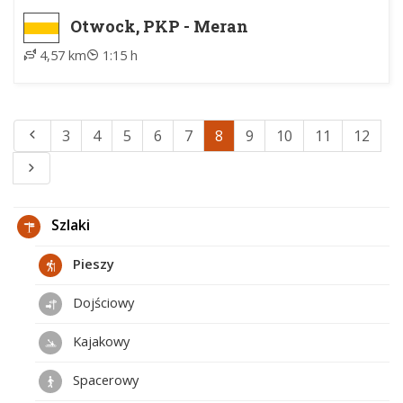
Otwock, PKP - Meran
4,57 km
1:15 h
3
4
5
6
7
8
9
10
11
12
Szlaki
Pieszy
Dojściowy
Kajakowy
Spacerowy