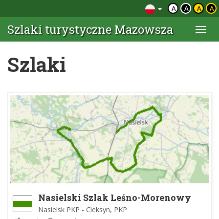
A
A
A
A
Szlaki turystyczne Mazowsza
Togg
navi
Szlaki
Nasielski Szlak Leśno-Morenowy
Nasielsk PKP - Cieksyn, PKP