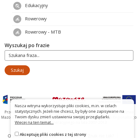
Edukacyjny
Rowerowy
Rowerowy - MTB
Wyszukaj po frazie
Nasza witryna wykorzystuje pliki cookies, m.in. w celach
statystycznych. Jeżeli nie chcesz, by były one zapisywane na
Przedsięwzięcie współfinansowane ze środków Samorządu Województwa
Twoim dysku zmień ustawienia swojej przeglądarki.
Mazowieckiego oraz Unię Europejską w ramach Mazowieckiego Regionalnego
Więcej na ten temat...
Programu Operacyjnego na lata 2007-2013
Akceptuję pliki cookies z tej strony
O stronie
O projekcie
Kontakt
Znak nie tak?