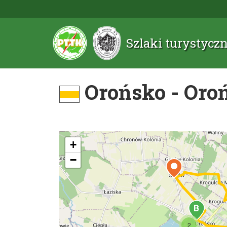
Szlaki turystyc
Orońsko - Oro
+
−
2