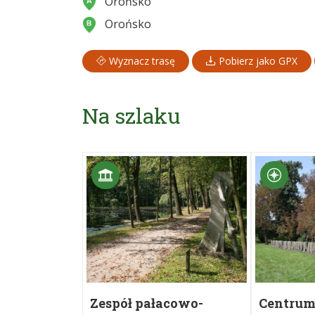
Orońsko
Orońsko
Wyznacz trasę
Pobierz jako GPX
Na szlaku
Zespół pałacowo-
Centrum