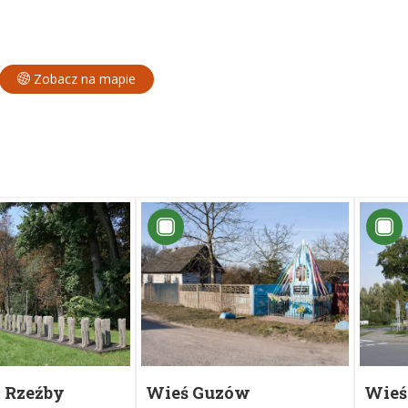
Zobacz na mapie
 Rzeźby
Wieś Guzów
Wieś