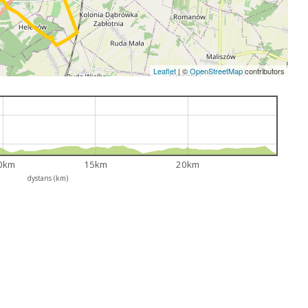
Leaflet
|
©
OpenStreetMap
contributors
0km
15km
20km
dystans (km)