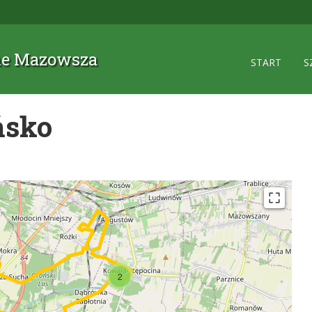
zne Mazowsza
START
S
ńsko
2