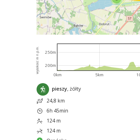
wysokość m n.p.m.
250m
200m
0km
5km
1
pieszy
, żółty
24,8 km
6h 45min
124 m
124 m