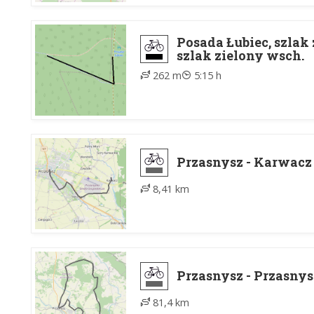
Posada Łubiec, szlak 
szlak zielony wsch.
262 m
5:15 h
Przasnysz - Karwacz
8,41 km
Przasnysz - Przasnys
81,4 km