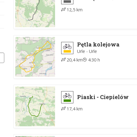
12,5 km
Pętla kolejowa
Urle - Urle
20,4 km
4:30 h
Piaski - Ciepielów
17,4 km