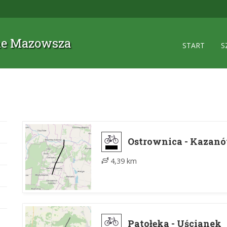
zne Mazowsza
START
S
Ostrownica - Kazan
4,39 km
Patołęka - Uścianek