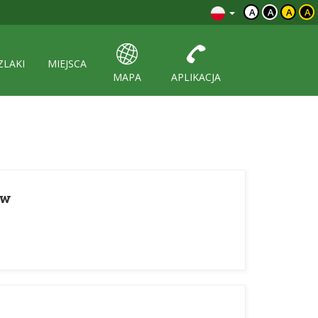
A
A
A
A
ZLAKI
MIEJSCA
MAPA
APLIKACJA
ów