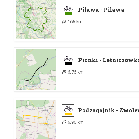
Pilawa - Pilawa
166 km
Pionki - Leśniczówka
6,76 km
Podzagajnik - Zwole
6,96 km